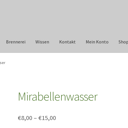
Brennerei
Wissen
Kontakt
Mein Konto
Sho
ser
Mirabellenwasser
€
8,00
–
€
15,00