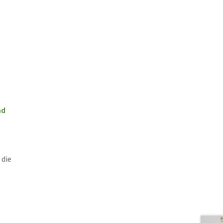
nd
 die