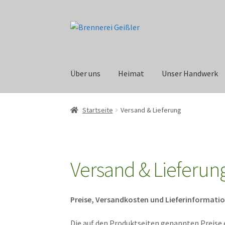
Zur
Zum
Navigation
Inhalt
springen
springen
Über uns
Heimat
Unser Handwerk
Startseite
Versand & Lieferung
Versand & Lieferun
Preise, Versandkosten und Lieferinformati
Die auf den Produktseiten genannten Preise 