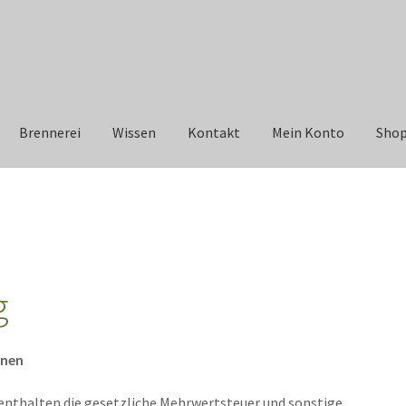
Brennerei
Wissen
Kontakt
Mein Konto
Sho
g
onen
enthalten die gesetzliche Mehrwertsteuer und sonstige