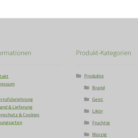
formationen
Produkt-Kategorien
Produkte
takt
ressum
Brand
errufsbelehrung
Geist
and & Lieferung
Likör
nschutz & Cookies
lungsarten
Fruchtig
Würzig