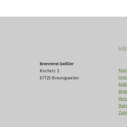
In
Brennerei Geißler
Kon
Kirchstr. 2
Imp
67725 Breunigweiler
AGB
Wid
Vers
Date
Zah