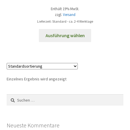
Enthält 19% MwSt.
zzgl.
Versand
Lieferzeit: Standard - ca. 2-4 Werktage
Dieses
Ausführung wählen
Produkt
weist
mehrere
Varianten
auf.
Die
Einzelnes Ergebnis wird angezeigt
Optionen
können
Suchen
auf
nach:
der
Produktseite
gewählt
Neueste Kommentare
werden