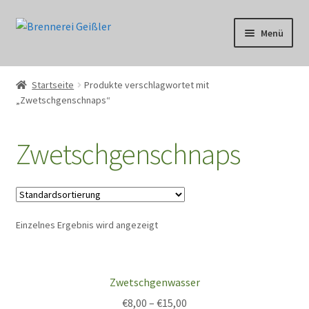
Zur
Zum
Menü
Navigation
Inhalt
springen
springen
Über uns
Startseite
Produkte verschlagwortet mit
„Zwetschgenschnaps“
Shop
Heimat
Zwetschgenschnaps
Unser Handwerk
Brennerei
Einzelnes Ergebnis wird angezeigt
Wissen
Zwetschgenwasser
Kontakt
€
8,00
–
€
15,00