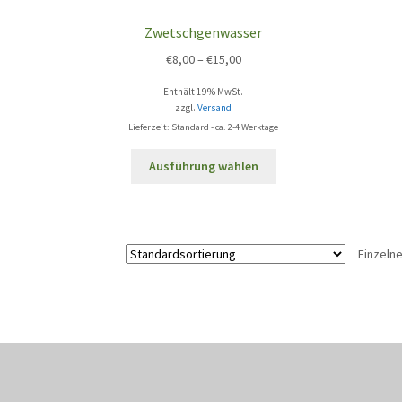
Zwetschgenwasser
€
8,00
–
€
15,00
Enthält 19% MwSt.
zzgl.
Versand
Lieferzeit: Standard - ca. 2-4 Werktage
Dieses
Ausführung wählen
Produkt
weist
mehrere
Varianten
Einzeln
auf.
Die
Optionen
können
auf
der
Produktseite
gewählt