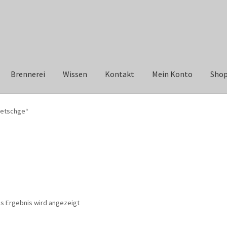
Brennerei
Wissen
Kontakt
Mein Konto
Sho
wetschge“
es Ergebnis wird angezeigt