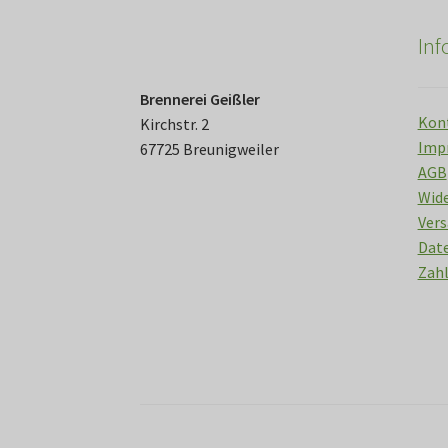
werden
In
Brennerei Geißler
Kon
Kirchstr. 2
Imp
67725 Breunigweiler
AGB
Wid
Vers
Date
Zah