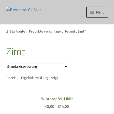
Zur
Zum
Menü
Navigation
Inhalt
springen
springen
Über uns
Startseite
Produkte verschlagwortet mit „Zimt“
Shop
Zimt
Heimat
Unser Handwerk
Einzelnes Ergebnis wird angezeigt
Brennerei
Wissen
Winterapfel-Likör
Kontakt
€
8,00
–
€
15,00