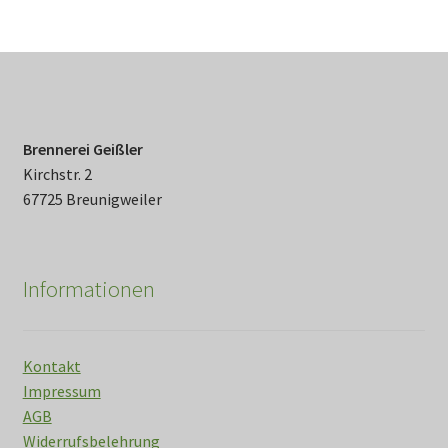
Brennerei Geißler
Kirchstr. 2
67725 Breunigweiler
Informationen
Kontakt
Impressum
AGB
Widerrufsbelehrung