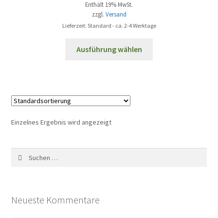
Enthält 19% MwSt.
zzgl.
Versand
Lieferzeit: Standard - ca. 2-4 Werktage
Dieses
Ausführung wählen
Produkt
weist
mehrere
Varianten
auf.
Die
Einzelnes Ergebnis wird angezeigt
Optionen
können
Suchen
auf
nach:
der
Produktseite
gewählt
Neueste Kommentare
werden