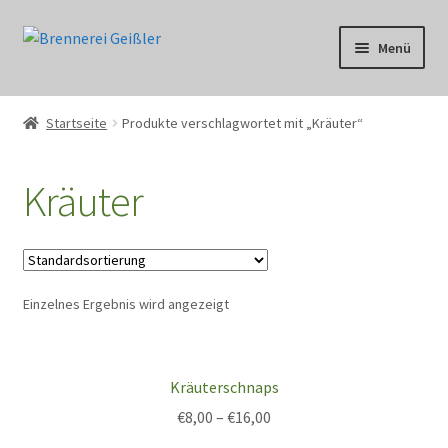
Zur
Zum
Menü
Navigation
Inhalt
springen
springen
Über uns
Startseite
Produkte verschlagwortet mit „Kräuter“
Shop
Kräuter
Heimat
Unser Handwerk
Einzelnes Ergebnis wird angezeigt
Brennerei
Wissen
Kräuterschnaps
Kontakt
€
8,00
–
€
16,00