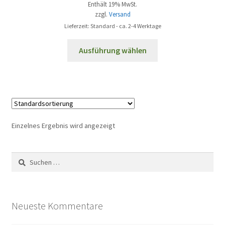
Enthält 19% MwSt.
zzgl.
Versand
Lieferzeit: Standard - ca. 2-4 Werktage
Dieses
Ausführung wählen
Produkt
weist
mehrere
Varianten
auf.
Die
Einzelnes Ergebnis wird angezeigt
Optionen
können
Suchen
auf
nach:
der
Produktseite
gewählt
Neueste Kommentare
werden