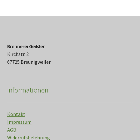
Brennerei Geißler
Kirchstr. 2
67725 Breunigweiler
Informationen
Kontakt
Impressum
AGB
Widerrufsbelehrung