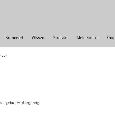
Brennerei
Wissen
Kontakt
Mein Konto
Sho
ffee“
es Ergebnis wird angezeigt