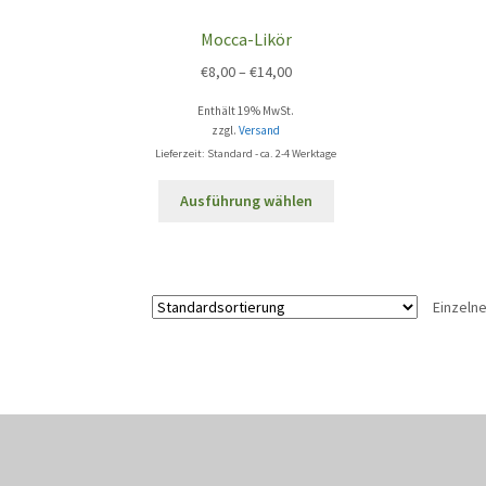
Mocca-Likör
€
8,00
–
€
14,00
Enthält 19% MwSt.
zzgl.
Versand
Lieferzeit: Standard - ca. 2-4 Werktage
Dieses
Ausführung wählen
Produkt
weist
mehrere
Varianten
Einzeln
auf.
Die
Optionen
können
auf
der
Produktseite
gewählt