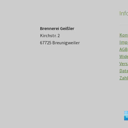
werden
In
Brennerei Geißler
Kon
Kirchstr. 2
Imp
67725 Breunigweiler
AGB
Wid
Vers
Date
Zah