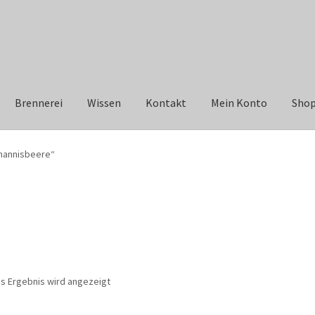
Brennerei
Wissen
Kontakt
Mein Konto
Sho
hannisbeere“
es Ergebnis wird angezeigt