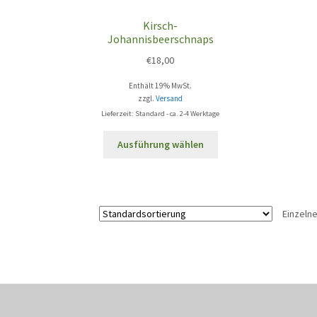
Kirsch-
Johannisbeerschnaps
€
18,00
Enthält 19% MwSt.
zzgl.
Versand
Lieferzeit: Standard - ca. 2-4 Werktage
Dieses
Ausführung wählen
Produkt
weist
mehrere
Varianten
Einzeln
auf.
Die
Optionen
können
auf
der
Produktseite