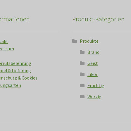
formationen
Produkt-Kategorien
Produkte
takt
ressum
Brand
errufsbelehrung
Geist
and & Lieferung
Likör
nschutz & Cookies
lungsarten
Fruchtig
Würzig