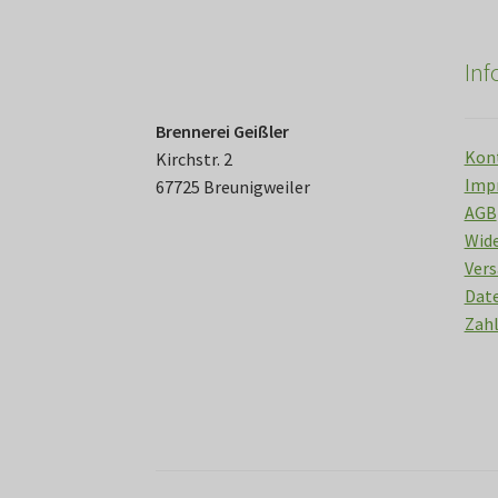
gewählt
werden
In
Brennerei Geißler
Kon
Kirchstr. 2
Imp
67725 Breunigweiler
AGB
Wid
Vers
Date
Zah